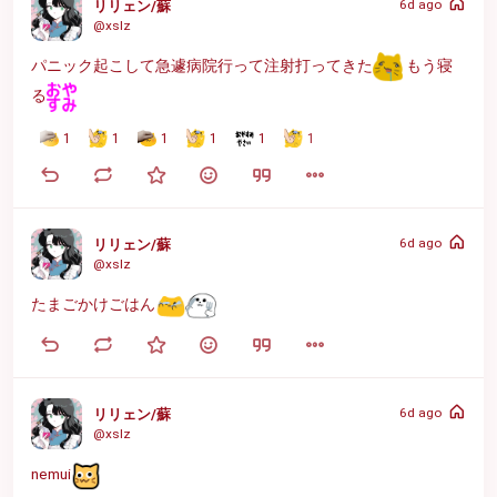
6d ago
リリェン/蘇
@xslz
パニック起こして急遽病院行って注射打ってきた
 もう寝
る
1
1
1
1
1
1
6d ago
リリェン/蘇
@xslz
たまごかけごはん
6d ago
リリェン/蘇
@xslz
nemui