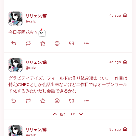
4d ago
リリェン/蘇
@xslz
今日長岡花火？
4d ago
リリェン/蘇
@xslz
グラビティデイズ、フィールドの作り込み凄まじい。一作目は
特定のNPCとしか会話出来ないけど二作目ではオープンワール
ド化するみたいだし会話できるかな
8/2
8/1
5d ago
リリェン/蘇
@xslz