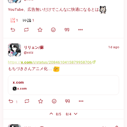
YouTube、広告無いだけでこんなに快適になるとは
1
1
1d ago
リリェン/蘇
@xslz
https://
x.com
/i/status/2084610415879958706
もちづきさんアニメ化....
x.com
x.com
1
8/5
8/4