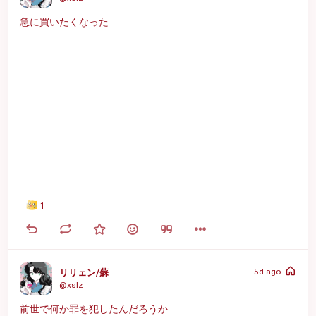
急に買いたくなった
1
5d ago
リリェン/蘇
@xslz
前世で何か罪を犯したんだろうか