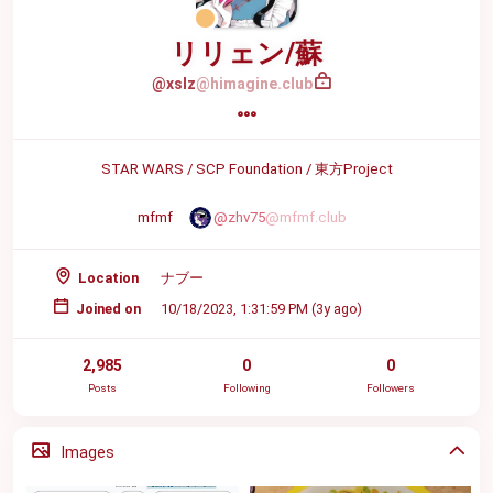
リリェン/蘇
@xslz
@himagine.club
STAR WARS / SCP Foundation / 東方Project
mfmf　
@zhv75
@mfmf.club
Location
ナブー
Joined on
10/18/2023, 1:31:59 PM (
3y ago
)
2,985
0
0
Posts
Following
Followers
Images