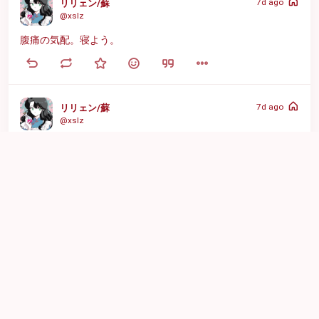
7d ago
リリェン/蘇
@xslz
腹痛の気配。寝よう。
7d ago
リリェン/蘇
@xslz
ナガ先は偽モモンガみたいに好き放題やってる可愛くて憎たら
しいのが大好きなんだろうなぁ
7d ago
リリェン/蘇
@xslz
元ホロライブ(？)ってことくらいしか知らなかった星街すいせ
い、ムーンライト聴いたら歌上手すぎてビビった　
https://
youtu.be
/UmN7Fr_Kf-8
?si=WzIgF9qhn_y7cEqa